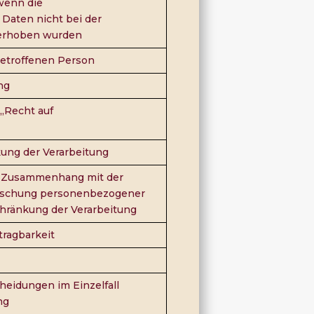
 wenn die
aten nicht bei der
 erhoben wurden
betroffenen Person
ng
„Recht auf
kung der Verarbeitung
im Zusammenhang mit der
Löschung personenbezogener
chränkung der Verarbeitung
tragbarkeit
heidungen im Einzelfall
ng