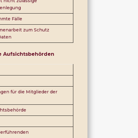
 nicht zulässige
fenlegung
mte Fälle
menarbeit zum Schutz
Daten
ige Aufsichtsbehörden
en für die Mitglieder der
ichtsbehörde
ederführenden