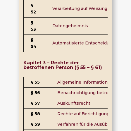
§
Verarbeitung auf Weisung des Veran
52
§
Datengeheimnis
53
§
Automatisierte Entscheidungsfindu
54
Kapitel 3 – Rechte der
betroffenen Person (§ 55 – § 61)
§ 55
Allgemeine Informationen zu Dat
§ 56
Benachrichtigung betroffener Pe
§ 57
Auskunftsrecht
§ 58
Rechte auf Berichtigung und Lösc
§ 59
Verfahren für die Ausübung der R