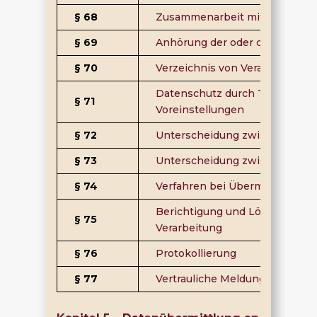
§ 68
Zusammenarbeit mit der oder
§ 69
Anhörung der oder des Bundes
§ 70
Verzeichnis von Verarbeitungst
Datenschutz durch Technikges
§ 71
Voreinstellungen
§ 72
Unterscheidung zwischen vers
§ 73
Unterscheidung zwischen Tats
§ 74
Verfahren bei Übermittlungen
Berichtigung und Löschung p
§ 75
Verarbeitung
§ 76
Protokollierung
§ 77
Vertrauliche Meldung von Vers