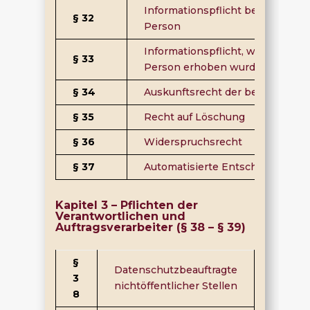
Informationspflicht bei Erhebu
§ 32
Person
Informationspflicht, wenn die p
§ 33
Person erhoben wurden
§ 34
Auskunftsrecht der betroffenen
§ 35
Recht auf Löschung
§ 36
Widerspruchsrecht
§ 37
Automatisierte Entscheidungen im
Kapitel 3 – Pflichten der
Verantwortlichen und
Auftragsverarbeiter (§ 38 – § 39)
§
Datenschutzbeauftragte
3
nichtöffentlicher Stellen
8