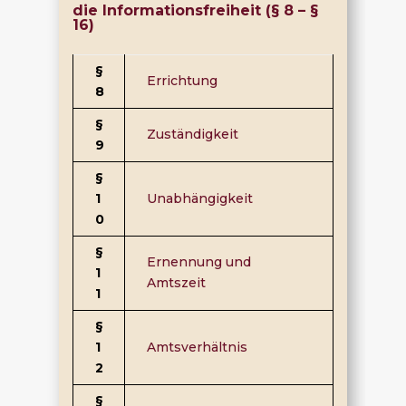
die Informationsfreiheit (§ 8 – §
16)
§
Errichtung
8
§
Zuständigkeit
9
§
1
Unabhängigkeit
0
§
Ernennung und
1
Amtszeit
1
§
1
Amtsverhältnis
2
§