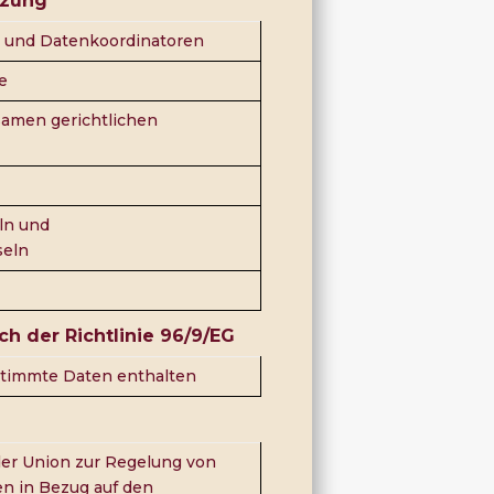
tzung
 und Datenkoordinatoren
e
samen gerichtlichen
ln und
seln
ch der Richtlinie 96/9/EG
stimmte Daten enthalten
er Union zur Regelung von
en in Bezug auf den