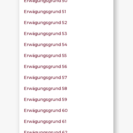
Erwägungsgrund 50
Erwägungsgrund 51
Erwägungsgrund 52
Erwägungsgrund 53
Erwägungsgrund 54
Erwägungsgrund 55
Erwägungsgrund 56
Erwägungsgrund 57
Erwägungsgrund 58
Erwägungsgrund 59
Erwägungsgrund 60
Erwägungsgrund 61
Erwägungsgrund 62