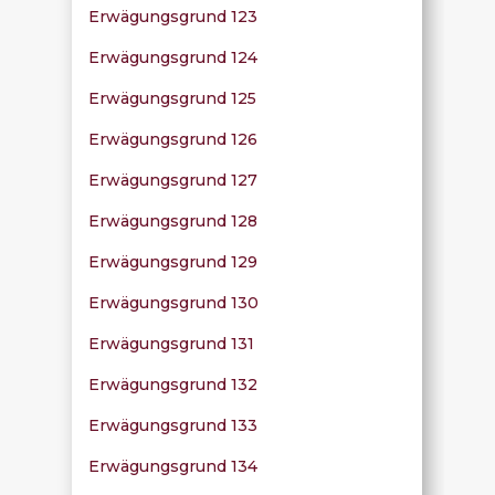
Erwägungsgrund 123
Erwägungsgrund 124
Erwägungsgrund 125
Erwägungsgrund 126
Erwägungsgrund 127
Erwägungsgrund 128
Erwägungsgrund 129
Erwägungsgrund 130
Erwägungsgrund 131
Erwägungsgrund 132
Erwägungsgrund 133
Erwägungsgrund 134