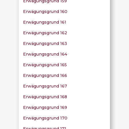
Erwägungsgrund 159
Erwägungsgrund 160
Erwägungsgrund 161
Erwägungsgrund 162
Erwägungsgrund 163
Erwägungsgrund 164
Erwägungsgrund 165
Erwägungsgrund 166
Erwägungsgrund 167
Erwägungsgrund 168
Erwägungsgrund 169
Erwägungsgrund 170
Erwägungsgrund 171