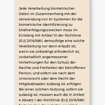
Jede Verarbeitung biometrischer
Daten im Zusammenhang mit der
Verwendung von KI-Systemen für die
biometrische Identifizierung zu
Strafverfolgungszwecken muss im
Einklang mit Artikel 10 der Richtlinie
(EU) 2016/680, demzufolge eine solche
Verarbeitung nur dann erlaubt ist,
wenn sie unbedingt erforderlich ist,
vorbehaltlich angemessener
Vorkehrungen für den Schutz der
Rechte und Freiheiten der betroffenen
Person, und sofern sie nach dem
Unionsrecht oder dem Recht der
Mitgliedstaaten zulässig ist, erfolgen.
Bei einer solchen Nutzung, sofern sie
zulässig ist, müssen auch die in Artikel
4 Absatz 1 der Richtlinie (EU) 2016/680