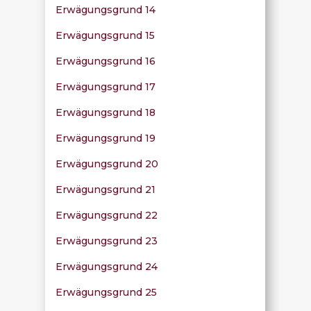
Erwägungsgrund 14
Erwägungsgrund 15
Erwägungsgrund 16
Erwägungsgrund 17
Erwägungsgrund 18
Erwägungsgrund 19
Erwägungsgrund 20
Erwägungsgrund 21
Erwägungsgrund 22
Erwägungsgrund 23
Erwägungsgrund 24
Erwägungsgrund 25