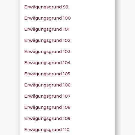
Erwägungsgrund 99
Erwägungsgrund 100
Erwägungsgrund 101
Erwägungsgrund 102
Erwägungsgrund 103
Erwägungsgrund 104
Erwägungsgrund 105
Erwägungsgrund 106
Erwägungsgrund 107
Erwägungsgrund 108
Erwägungsgrund 109
Erwägungsgrund 110