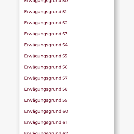
Erwägungsgrund 50
Erwägungsgrund 51
Erwägungsgrund 52
Erwägungsgrund 53
Erwägungsgrund 54
Erwägungsgrund 55
Erwägungsgrund 56
Erwägungsgrund 57
Erwägungsgrund 58
Erwägungsgrund 59
Erwägungsgrund 60
Erwägungsgrund 61
Erwägungsgrund 62