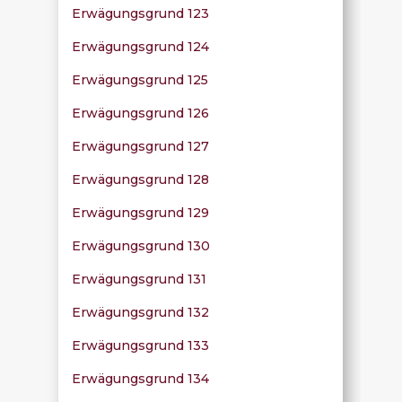
Erwägungsgrund 123
Erwägungsgrund 124
Erwägungsgrund 125
Erwägungsgrund 126
Erwägungsgrund 127
Erwägungsgrund 128
Erwägungsgrund 129
Erwägungsgrund 130
Erwägungsgrund 131
Erwägungsgrund 132
Erwägungsgrund 133
Erwägungsgrund 134