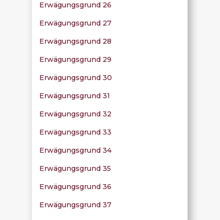
Erwägungsgrund 26
Erwägungsgrund 27
Erwägungsgrund 28
Erwägungsgrund 29
Erwägungsgrund 30
Erwägungsgrund 31
Erwägungsgrund 32
Erwägungsgrund 33
Erwägungsgrund 34
Erwägungsgrund 35
Erwägungsgrund 36
Erwägungsgrund 37