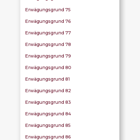
Erwägungsgrund 75
Erwägungsgrund 76
Erwägungsgrund 77
Erwägungsgrund 78
Erwägungsgrund 79
Erwägungsgrund 80
Erwägungsgrund 81
Erwägungsgrund 82
Erwägungsgrund 83
Erwägungsgrund 84
Erwägungsgrund 85
Erwägungsgrund 86