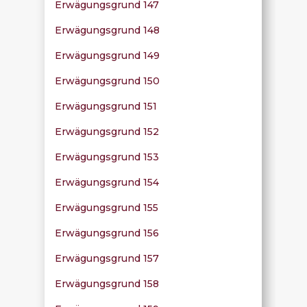
Erwägungsgrund 147
Erwägungsgrund 148
Erwägungsgrund 149
Erwägungsgrund 150
Erwägungsgrund 151
Erwägungsgrund 152
Erwägungsgrund 153
Erwägungsgrund 154
Erwägungsgrund 155
Erwägungsgrund 156
Erwägungsgrund 157
Erwägungsgrund 158