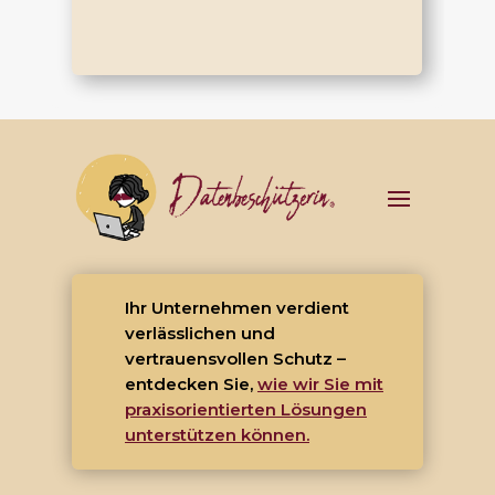
Ihr Unternehmen verdient
verlässlichen und
vertrauensvollen Schutz –
entdecken Sie,
wie wir Sie mit
praxisorientierten Lösungen
unterstützen können.