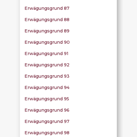
Erwägungsgrund 87
Erwägungsgrund 88
Erwägungsgrund 89
Erwägungsgrund 90
Erwägungsgrund 91
Erwägungsgrund 92
Erwägungsgrund 93
Erwägungsgrund 94
Erwägungsgrund 95
Erwägungsgrund 96
Erwägungsgrund 97
Erwägungsgrund 98