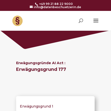
+49 99 21 88 22 9000
info@datenbeschuetzerin.de
Erwägungsgründe AI Act :
Erwägungsgrund 177
Erwägungsgrund 1