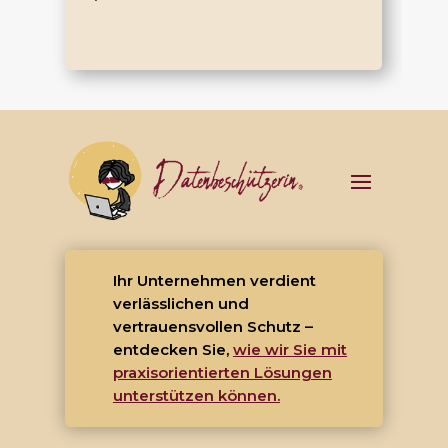
Ihr Unternehmen verdient
verlässlichen und
vertrauensvollen Schutz –
entdecken Sie,
wie wir Sie mit
praxisorientierten Lösungen
unterstützen können.