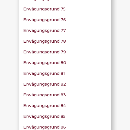
Erwägungsgrund 75
Erwägungsgrund 76
Erwägungsgrund 77
Erwägungsgrund 78
Erwägungsgrund 79
Erwägungsgrund 80
Erwägungsgrund 81
Erwägungsgrund 82
Erwägungsgrund 83
Erwägungsgrund 84
Erwägungsgrund 85
Erwägungsgrund 86