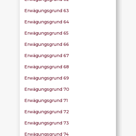
Erwägungsgrund 63
Erwägungsgrund 64
Erwägungsgrund 65
Erwägungsgrund 66
Erwägungsgrund 67
Erwägungsgrund 68
Erwägungsgrund 69
Erwägungsgrund 70
Erwägungsgrund 71
Erwägungsgrund 72
Erwägungsgrund 73
Erwägungsgrund 74