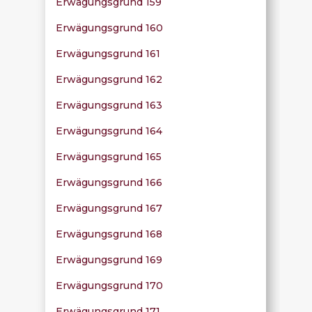
Erwägungsgrund 159
Erwägungsgrund 160
Erwägungsgrund 161
Erwägungsgrund 162
Erwägungsgrund 163
Erwägungsgrund 164
Erwägungsgrund 165
Erwägungsgrund 166
Erwägungsgrund 167
Erwägungsgrund 168
Erwägungsgrund 169
Erwägungsgrund 170
Erwägungsgrund 171