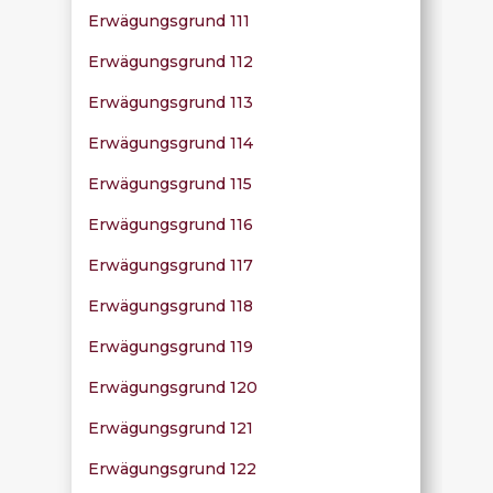
Erwägungsgrund 111
Erwägungsgrund 112
Erwägungsgrund 113
Erwägungsgrund 114
Erwägungsgrund 115
Erwägungsgrund 116
Erwägungsgrund 117
Erwägungsgrund 118
Erwägungsgrund 119
Erwägungsgrund 120
Erwägungsgrund 121
Erwägungsgrund 122