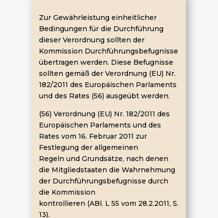
Zur Gewährleistung einheitlicher
Bedingungen für die Durchführung
dieser Verordnung sollten der
Kommission Durchführungsbefugnisse
übertragen werden. Diese Befugnisse
sollten gemäß der Verordnung (EU) Nr.
182/2011 des Europäischen Parlaments
und des Rates (56) ausgeübt werden.
(56) Verordnung (EU) Nr. 182/2011 des
Europäischen Parlaments und des
Rates vom 16. Februar 2011 zur
Festlegung der allgemeinen
Regeln und Grundsätze, nach denen
die Mitgliedstaaten die Wahrnehmung
der Durchführungsbefugnisse durch
die Kommission
kontrollieren (ABl. L 55 vom 28.2.2011, S.
13).