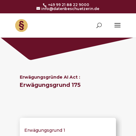
+49 99 21 88 22 9000
info@datenbeschuetzerin.de
Erwägungsgründe AI Act :
Erwägungsgrund 175
Erwägungsgrund 1