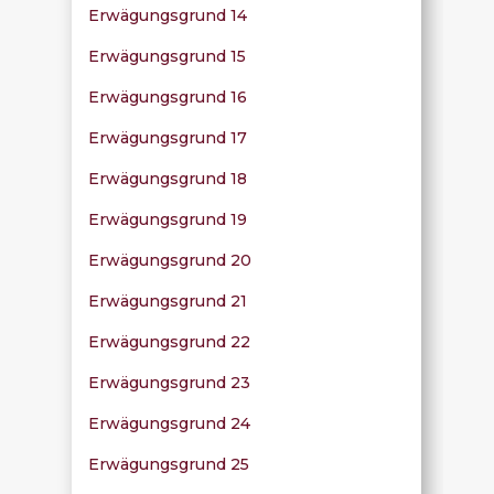
Erwägungsgrund 14
Erwägungsgrund 15
Erwägungsgrund 16
Erwägungsgrund 17
Erwägungsgrund 18
Erwägungsgrund 19
Erwägungsgrund 20
Erwägungsgrund 21
Erwägungsgrund 22
Erwägungsgrund 23
Erwägungsgrund 24
Erwägungsgrund 25