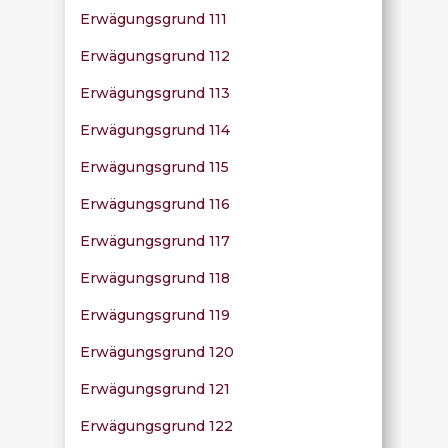
Erwägungsgrund 111
Erwägungsgrund 112
Erwägungsgrund 113
Erwägungsgrund 114
Erwägungsgrund 115
Erwägungsgrund 116
Erwägungsgrund 117
Erwägungsgrund 118
Erwägungsgrund 119
Erwägungsgrund 120
Erwägungsgrund 121
Erwägungsgrund 122