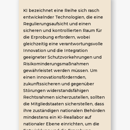
KI bezeichnet eine Reihe sich rasch
entwickelnder Technologien, die eine
Regulierungsaufsicht und einen
sicheren und kontrollierten Raum für
die Erprobung erfordern, wobei
gleichzeitig eine verantwortungsvolle
Innovation und die Integration
geeigneter Schutzvorkehrungen und
Risikominderungsmaßnahmen
gewährleistet werden müssen. Um
einen innovationsfördernden,
zukunftssicheren und gegenüber
Störungen widerstandsfähigen
Rechtsrahmen sicherzustellen, sollten
die Mitgliedstaaten sicherstellen, dass
ihre zuständigen nationalen Behörden
mindestens ein KI-Reallabor auf
nationaler Ebene einrichten, um die