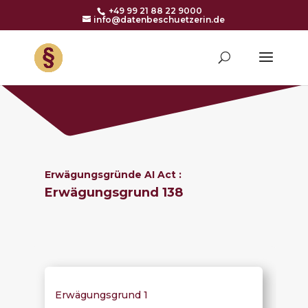
+49 99 21 88 22 9000
info@datenbeschuetzerin.de
Erwägungsgründe AI Act :
Erwägungsgrund 138
Erwägungsgrund 1