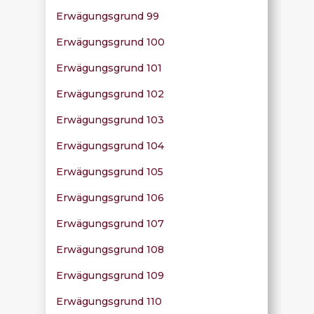
Erwägungsgrund 99
Erwägungsgrund 100
Erwägungsgrund 101
Erwägungsgrund 102
Erwägungsgrund 103
Erwägungsgrund 104
Erwägungsgrund 105
Erwägungsgrund 106
Erwägungsgrund 107
Erwägungsgrund 108
Erwägungsgrund 109
Erwägungsgrund 110