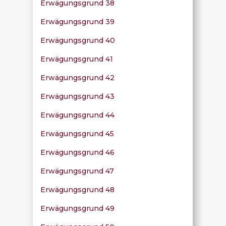
Erwägungsgrund 38
Erwägungsgrund 39
Erwägungsgrund 40
Erwägungsgrund 41
Erwägungsgrund 42
Erwägungsgrund 43
Erwägungsgrund 44
Erwägungsgrund 45
Erwägungsgrund 46
Erwägungsgrund 47
Erwägungsgrund 48
Erwägungsgrund 49