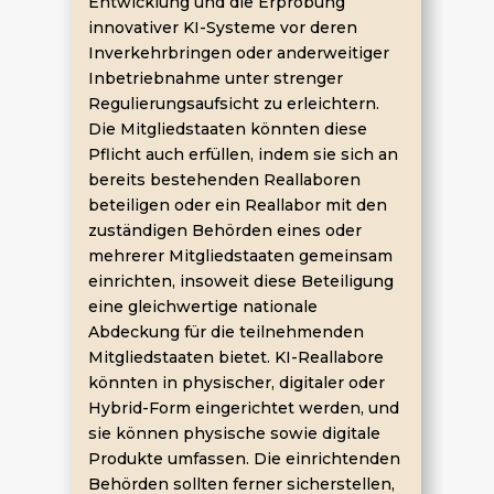
Entwicklung und die Erprobung
innovativer KI-Systeme vor deren
Inverkehrbringen oder anderweitiger
Inbetriebnahme unter strenger
Regulierungsaufsicht zu erleichtern.
Die Mitgliedstaaten könnten diese
Pflicht auch erfüllen, indem sie sich an
bereits bestehenden Reallaboren
beteiligen oder ein Reallabor mit den
zuständigen Behörden eines oder
mehrerer Mitgliedstaaten gemeinsam
einrichten, insoweit diese Beteiligung
eine gleichwertige nationale
Abdeckung für die teilnehmenden
Mitgliedstaaten bietet. KI-Reallabore
könnten in physischer, digitaler oder
Hybrid-Form eingerichtet werden, und
sie können physische sowie digitale
Produkte umfassen. Die einrichtenden
Behörden sollten ferner sicherstellen,