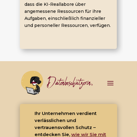
dass die KI-Reallabore über
angemessene Ressourcen für ihre
Aufgaben, einschließlich finanzieller
und personeller Ressourcen, verfügen.
Ihr Unternehmen verdient
verlässlichen und
vertrauensvollen Schutz –
entdecken Sie,
wie wir Sie mit