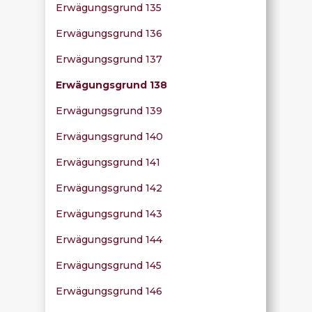
Erwägungsgrund 135
Erwägungsgrund 136
Erwägungsgrund 137
Erwägungsgrund 138
Erwägungsgrund 139
Erwägungsgrund 140
Erwägungsgrund 141
Erwägungsgrund 142
Erwägungsgrund 143
Erwägungsgrund 144
Erwägungsgrund 145
Erwägungsgrund 146