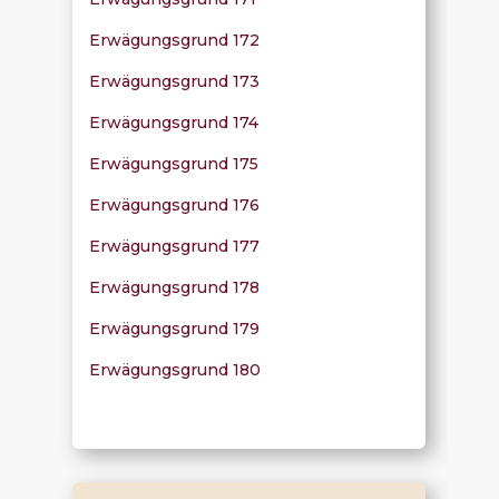
Erwägungsgrund 172
Erwägungsgrund 173
Erwägungsgrund 174
Erwägungsgrund 175
Erwägungsgrund 176
Erwägungsgrund 177
Erwägungsgrund 178
Erwägungsgrund 179
Erwägungsgrund 180