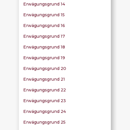
Erwägungsgrund 14
Erwägungsgrund 15
Erwägungsgrund 16
Erwägungsgrund 17
Erwägungsgrund 18
Erwägungsgrund 19
Erwägungsgrund 20
Erwägungsgrund 21
Erwägungsgrund 22
Erwägungsgrund 23
Erwägungsgrund 24
Erwägungsgrund 25