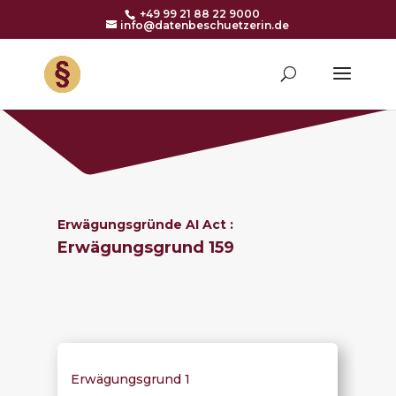
+49 99 21 88 22 9000
info@datenbeschuetzerin.de
Erwägungsgründe AI Act :
Erwägungsgrund 159
Erwägungsgrund 1