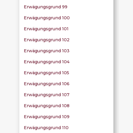
Erwägungsgrund 99
Erwägungsgrund 100
Erwägungsgrund 101
Erwägungsgrund 102
Erwägungsgrund 103
Erwägungsgrund 104
Erwägungsgrund 105
Erwägungsgrund 106
Erwägungsgrund 107
Erwägungsgrund 108
Erwägungsgrund 109
Erwägungsgrund 110