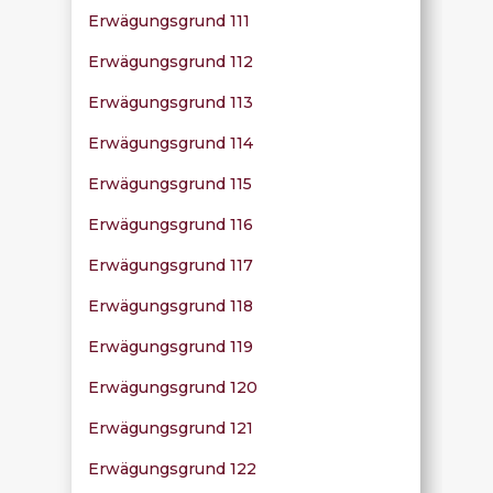
Erwägungsgrund 111
Erwägungsgrund 112
Erwägungsgrund 113
Erwägungsgrund 114
Erwägungsgrund 115
Erwägungsgrund 116
Erwägungsgrund 117
Erwägungsgrund 118
Erwägungsgrund 119
Erwägungsgrund 120
Erwägungsgrund 121
Erwägungsgrund 122