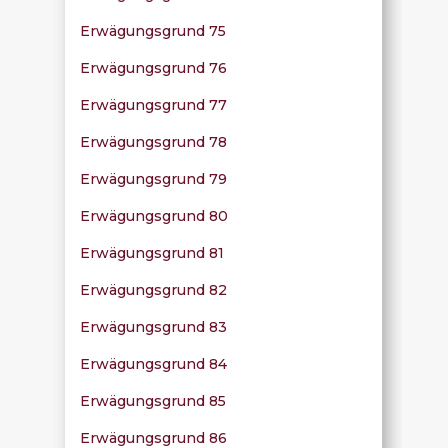
Erwägungsgrund 75
Erwägungsgrund 76
Erwägungsgrund 77
Erwägungsgrund 78
Erwägungsgrund 79
Erwägungsgrund 80
Erwägungsgrund 81
Erwägungsgrund 82
Erwägungsgrund 83
Erwägungsgrund 84
Erwägungsgrund 85
Erwägungsgrund 86