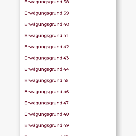
Erwägungsgrund 38
Erwägungsgrund 39
Erwägungsgrund 40
Erwägungsgrund 41
Erwägungsgrund 42
Erwägungsgrund 43
Erwägungsgrund 44
Erwägungsgrund 45
Erwägungsgrund 46
Erwägungsgrund 47
Erwägungsgrund 48
Erwägungsgrund 49