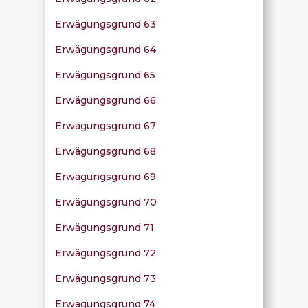
Erwägungsgrund 63
Erwägungsgrund 64
Erwägungsgrund 65
Erwägungsgrund 66
Erwägungsgrund 67
Erwägungsgrund 68
Erwägungsgrund 69
Erwägungsgrund 70
Erwägungsgrund 71
Erwägungsgrund 72
Erwägungsgrund 73
Erwägungsgrund 74