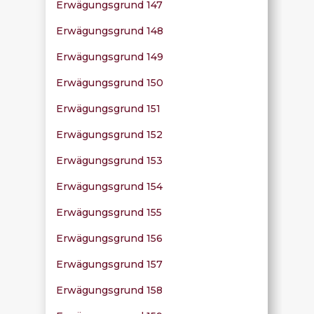
Erwägungsgrund 147
Erwägungsgrund 148
Erwägungsgrund 149
Erwägungsgrund 150
Erwägungsgrund 151
Erwägungsgrund 152
Erwägungsgrund 153
Erwägungsgrund 154
Erwägungsgrund 155
Erwägungsgrund 156
Erwägungsgrund 157
Erwägungsgrund 158