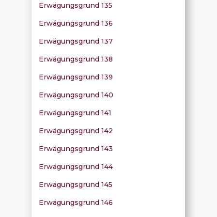
Erwägungsgrund 135
Erwägungsgrund 136
Erwägungsgrund 137
Erwägungsgrund 138
Erwägungsgrund 139
Erwägungsgrund 140
Erwägungsgrund 141
Erwägungsgrund 142
Erwägungsgrund 143
Erwägungsgrund 144
Erwägungsgrund 145
Erwägungsgrund 146