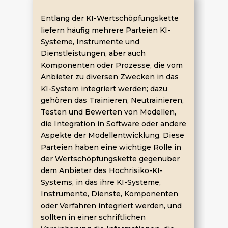
Entlang der KI-Wertschöpfungskette
liefern häufig mehrere Parteien KI-
Systeme, Instrumente und
Dienstleistungen, aber auch
Komponenten oder Prozesse, die vom
Anbieter zu diversen Zwecken in das
KI-System integriert werden; dazu
gehören das Trainieren, Neutrainieren,
Testen und Bewerten von Modellen,
die Integration in Software oder andere
Aspekte der Modellentwicklung. Diese
Parteien haben eine wichtige Rolle in
der Wertschöpfungskette gegenüber
dem Anbieter des Hochrisiko-KI-
Systems, in das ihre KI-Systeme,
Instrumente, Dienste, Komponenten
oder Verfahren integriert werden, und
sollten in einer schriftlichen