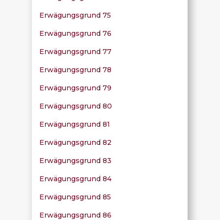
Erwägungsgrund 75
Erwägungsgrund 76
Erwägungsgrund 77
Erwägungsgrund 78
Erwägungsgrund 79
Erwägungsgrund 80
Erwägungsgrund 81
Erwägungsgrund 82
Erwägungsgrund 83
Erwägungsgrund 84
Erwägungsgrund 85
Erwägungsgrund 86