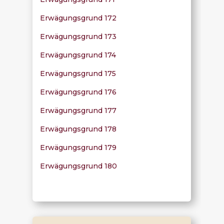
Erwägungsgrund 172
Erwägungsgrund 173
Erwägungsgrund 174
Erwägungsgrund 175
Erwägungsgrund 176
Erwägungsgrund 177
Erwägungsgrund 178
Erwägungsgrund 179
Erwägungsgrund 180