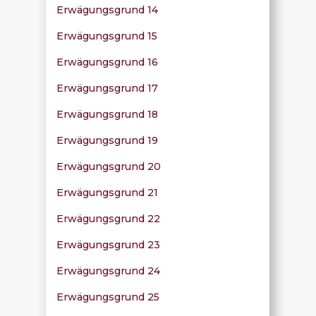
Erwägungsgrund 14
Erwägungsgrund 15
Erwägungsgrund 16
Erwägungsgrund 17
Erwägungsgrund 18
Erwägungsgrund 19
Erwägungsgrund 20
Erwägungsgrund 21
Erwägungsgrund 22
Erwägungsgrund 23
Erwägungsgrund 24
Erwägungsgrund 25