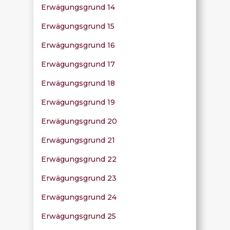
Erwägungsgrund 14
Erwägungsgrund 15
Erwägungsgrund 16
Erwägungsgrund 17
Erwägungsgrund 18
Erwägungsgrund 19
Erwägungsgrund 20
Erwägungsgrund 21
Erwägungsgrund 22
Erwägungsgrund 23
Erwägungsgrund 24
Erwägungsgrund 25