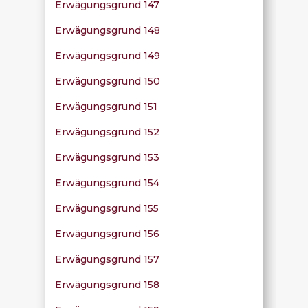
Erwägungsgrund 147
Erwägungsgrund 148
Erwägungsgrund 149
Erwägungsgrund 150
Erwägungsgrund 151
Erwägungsgrund 152
Erwägungsgrund 153
Erwägungsgrund 154
Erwägungsgrund 155
Erwägungsgrund 156
Erwägungsgrund 157
Erwägungsgrund 158