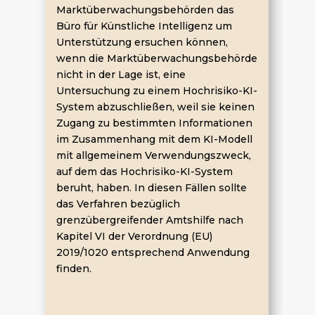
Marktüberwachungsbehörden das
Büro für Künstliche Intelligenz um
Unterstützung ersuchen können,
wenn die Marktüberwachungsbehörde
nicht in der Lage ist, eine
Untersuchung zu einem Hochrisiko-KI-
System abzuschließen, weil sie keinen
Zugang zu bestimmten Informationen
im Zusammenhang mit dem KI-Modell
mit allgemeinem Verwendungszweck,
auf dem das Hochrisiko-KI-System
beruht, haben. In diesen Fällen sollte
das Verfahren bezüglich
grenzübergreifender Amtshilfe nach
Kapitel VI der Verordnung (EU)
2019/1020 entsprechend Anwendung
finden.