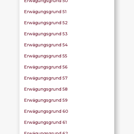
Erwägungsgrund 50
Erwägungsgrund 51
Erwägungsgrund 52
Erwägungsgrund 53
Erwägungsgrund 54
Erwägungsgrund 55
Erwägungsgrund 56
Erwägungsgrund 57
Erwägungsgrund 58
Erwägungsgrund 59
Erwägungsgrund 60
Erwägungsgrund 61
Erwägungsgrund 62