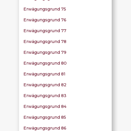
Erwägungsgrund 75
Erwägungsgrund 76
Erwägungsgrund 77
Erwägungsgrund 78
Erwägungsgrund 79
Erwägungsgrund 80
Erwägungsgrund 81
Erwägungsgrund 82
Erwägungsgrund 83
Erwägungsgrund 84
Erwägungsgrund 85
Erwägungsgrund 86