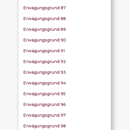
Erwägungsgrund 87
Erwägungsgrund 88
Erwägungsgrund 89
Erwägungsgrund 90
Erwägungsgrund 91
Erwägungsgrund 92
Erwägungsgrund 93
Erwägungsgrund 94
Erwägungsgrund 95
Erwägungsgrund 96
Erwägungsgrund 97
Erwägungsgrund 98