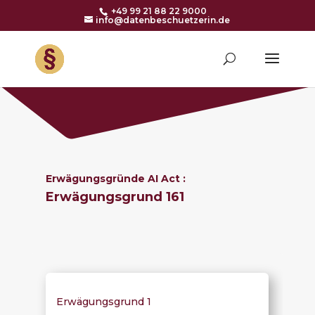
+49 99 21 88 22 9000
info@datenbeschuetzerin.de
Erwägungsgründe AI Act :
Erwägungsgrund 161
Erwägungsgrund 1