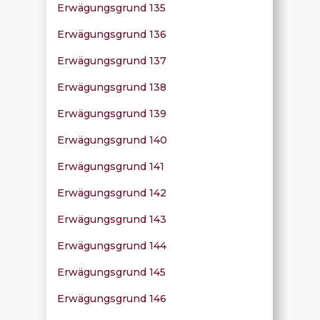
Erwägungsgrund 135
Erwägungsgrund 136
Erwägungsgrund 137
Erwägungsgrund 138
Erwägungsgrund 139
Erwägungsgrund 140
Erwägungsgrund 141
Erwägungsgrund 142
Erwägungsgrund 143
Erwägungsgrund 144
Erwägungsgrund 145
Erwägungsgrund 146