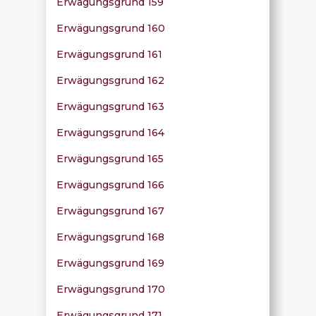
Erwägungsgrund 159
Erwägungsgrund 160
Erwägungsgrund 161
Erwägungsgrund 162
Erwägungsgrund 163
Erwägungsgrund 164
Erwägungsgrund 165
Erwägungsgrund 166
Erwägungsgrund 167
Erwägungsgrund 168
Erwägungsgrund 169
Erwägungsgrund 170
Erwägungsgrund 171