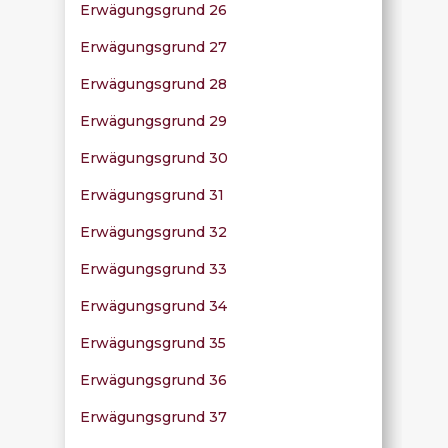
Erwägungsgrund 26
Erwägungsgrund 27
Erwägungsgrund 28
Erwägungsgrund 29
Erwägungsgrund 30
Erwägungsgrund 31
Erwägungsgrund 32
Erwägungsgrund 33
Erwägungsgrund 34
Erwägungsgrund 35
Erwägungsgrund 36
Erwägungsgrund 37