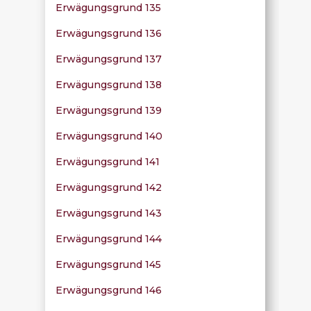
Erwägungsgrund 135
Erwägungsgrund 136
Erwägungsgrund 137
Erwägungsgrund 138
Erwägungsgrund 139
Erwägungsgrund 140
Erwägungsgrund 141
Erwägungsgrund 142
Erwägungsgrund 143
Erwägungsgrund 144
Erwägungsgrund 145
Erwägungsgrund 146