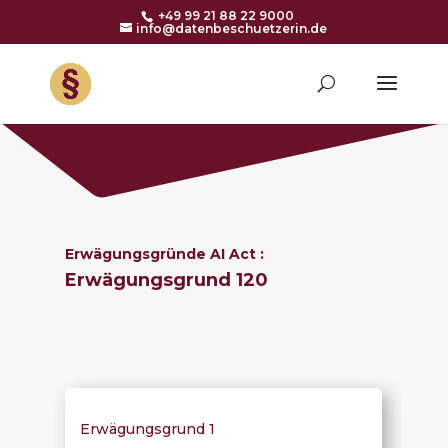
+49 99 21 88 22 9000
info@datenbeschuetzerin.de
Erwägungsgründe AI Act :
Erwägungsgrund 120
Erwägungsgrund 1