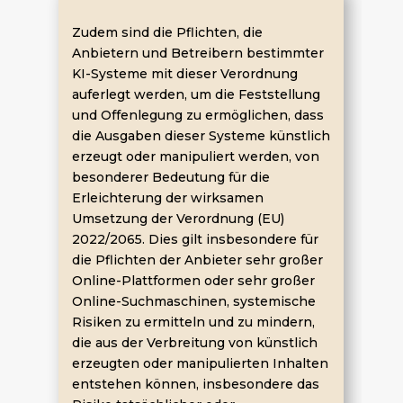
Zudem sind die Pflichten, die
Anbietern und Betreibern bestimmter
KI-Systeme mit dieser Verordnung
auferlegt werden, um die Feststellung
und Offenlegung zu ermöglichen, dass
die Ausgaben dieser Systeme künstlich
erzeugt oder manipuliert werden, von
besonderer Bedeutung für die
Erleichterung der wirksamen
Umsetzung der Verordnung (EU)
2022/2065. Dies gilt insbesondere für
die Pflichten der Anbieter sehr großer
Online-Plattformen oder sehr großer
Online-Suchmaschinen, systemische
Risiken zu ermitteln und zu mindern,
die aus der Verbreitung von künstlich
erzeugten oder manipulierten Inhalten
entstehen können, insbesondere das