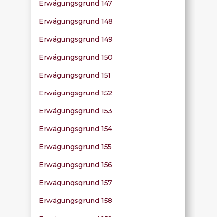
Erwägungsgrund 147
Erwägungsgrund 148
Erwägungsgrund 149
Erwägungsgrund 150
Erwägungsgrund 151
Erwägungsgrund 152
Erwägungsgrund 153
Erwägungsgrund 154
Erwägungsgrund 155
Erwägungsgrund 156
Erwägungsgrund 157
Erwägungsgrund 158