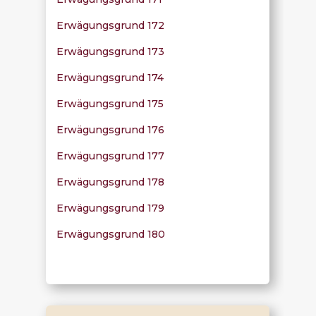
Erwägungsgrund 172
Erwägungsgrund 173
Erwägungsgrund 174
Erwägungsgrund 175
Erwägungsgrund 176
Erwägungsgrund 177
Erwägungsgrund 178
Erwägungsgrund 179
Erwägungsgrund 180