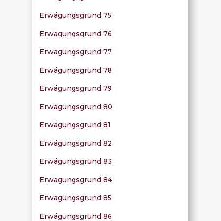
Erwägungsgrund 75
Erwägungsgrund 76
Erwägungsgrund 77
Erwägungsgrund 78
Erwägungsgrund 79
Erwägungsgrund 80
Erwägungsgrund 81
Erwägungsgrund 82
Erwägungsgrund 83
Erwägungsgrund 84
Erwägungsgrund 85
Erwägungsgrund 86