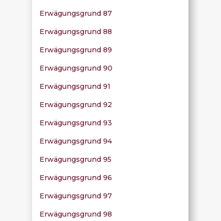
Erwägungsgrund 87
Erwägungsgrund 88
Erwägungsgrund 89
Erwägungsgrund 90
Erwägungsgrund 91
Erwägungsgrund 92
Erwägungsgrund 93
Erwägungsgrund 94
Erwägungsgrund 95
Erwägungsgrund 96
Erwägungsgrund 97
Erwägungsgrund 98