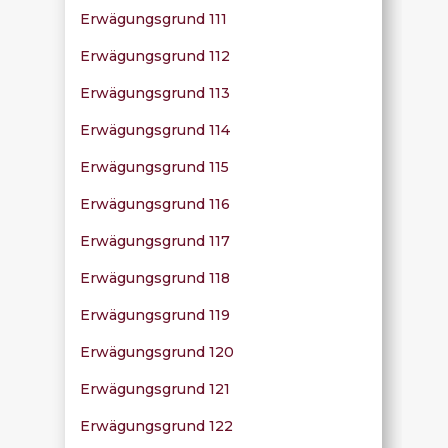
Erwägungsgrund 111
Erwägungsgrund 112
Erwägungsgrund 113
Erwägungsgrund 114
Erwägungsgrund 115
Erwägungsgrund 116
Erwägungsgrund 117
Erwägungsgrund 118
Erwägungsgrund 119
Erwägungsgrund 120
Erwägungsgrund 121
Erwägungsgrund 122