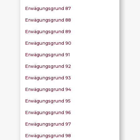
Erwägungsgrund 87
Erwägungsgrund 88
Erwägungsgrund 89
Erwägungsgrund 90
Erwägungsgrund 91
Erwägungsgrund 92
Erwägungsgrund 93
Erwägungsgrund 94
Erwägungsgrund 95
Erwägungsgrund 96
Erwägungsgrund 97
Erwägungsgrund 98