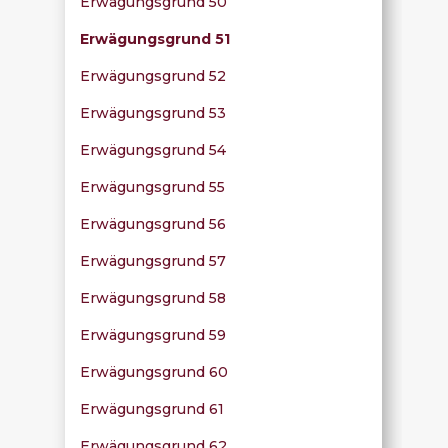
Erwägungsgrund 50
Erwägungsgrund 51
Erwägungsgrund 52
Erwägungsgrund 53
Erwägungsgrund 54
Erwägungsgrund 55
Erwägungsgrund 56
Erwägungsgrund 57
Erwägungsgrund 58
Erwägungsgrund 59
Erwägungsgrund 60
Erwägungsgrund 61
Erwägungsgrund 62