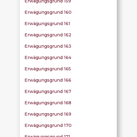
Erwägungsgrund 159
Erwägungsgrund 160
Erwägungsgrund 161
Erwägungsgrund 162
Erwägungsgrund 163
Erwägungsgrund 164
Erwägungsgrund 165
Erwägungsgrund 166
Erwägungsgrund 167
Erwägungsgrund 168
Erwägungsgrund 169
Erwägungsgrund 170
Erwägungsgrund 171