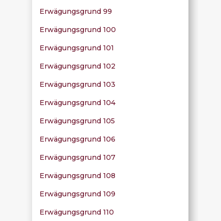
Erwägungsgrund 99
Erwägungsgrund 100
Erwägungsgrund 101
Erwägungsgrund 102
Erwägungsgrund 103
Erwägungsgrund 104
Erwägungsgrund 105
Erwägungsgrund 106
Erwägungsgrund 107
Erwägungsgrund 108
Erwägungsgrund 109
Erwägungsgrund 110