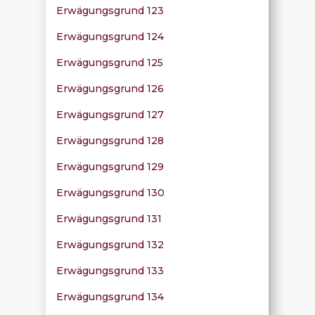
Erwägungsgrund 123
Erwägungsgrund 124
Erwägungsgrund 125
Erwägungsgrund 126
Erwägungsgrund 127
Erwägungsgrund 128
Erwägungsgrund 129
Erwägungsgrund 130
Erwägungsgrund 131
Erwägungsgrund 132
Erwägungsgrund 133
Erwägungsgrund 134