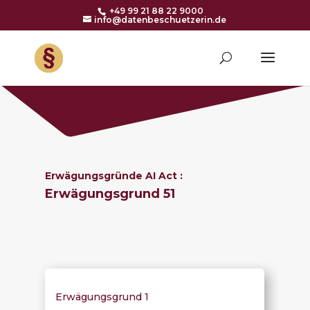
+49 99 21 88 22 9000
info@datenbeschuetzerin.de
Erwägungsgründe AI Act :
Erwägungsgrund 51
Erwägungsgrund 1