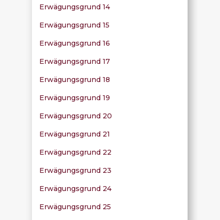
Erwägungsgrund 14
Erwägungsgrund 15
Erwägungsgrund 16
Erwägungsgrund 17
Erwägungsgrund 18
Erwägungsgrund 19
Erwägungsgrund 20
Erwägungsgrund 21
Erwägungsgrund 22
Erwägungsgrund 23
Erwägungsgrund 24
Erwägungsgrund 25