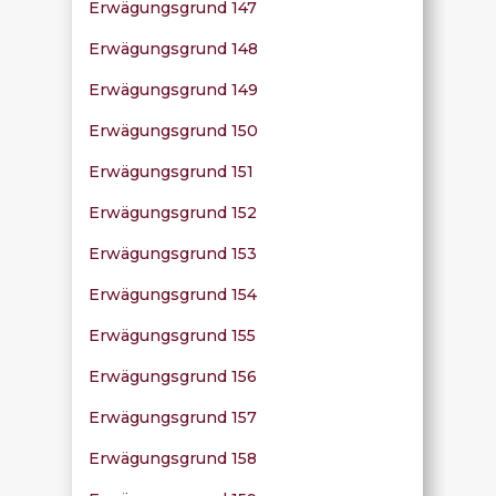
Erwägungsgrund 147
Erwägungsgrund 148
Erwägungsgrund 149
Erwägungsgrund 150
Erwägungsgrund 151
Erwägungsgrund 152
Erwägungsgrund 153
Erwägungsgrund 154
Erwägungsgrund 155
Erwägungsgrund 156
Erwägungsgrund 157
Erwägungsgrund 158