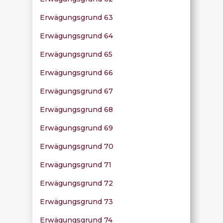
Erwägungsgrund 63
Erwägungsgrund 64
Erwägungsgrund 65
Erwägungsgrund 66
Erwägungsgrund 67
Erwägungsgrund 68
Erwägungsgrund 69
Erwägungsgrund 70
Erwägungsgrund 71
Erwägungsgrund 72
Erwägungsgrund 73
Erwägungsgrund 74