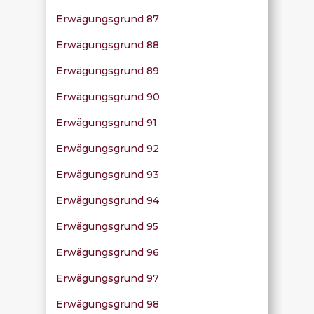
Erwägungsgrund 87
Erwägungsgrund 88
Erwägungsgrund 89
Erwägungsgrund 90
Erwägungsgrund 91
Erwägungsgrund 92
Erwägungsgrund 93
Erwägungsgrund 94
Erwägungsgrund 95
Erwägungsgrund 96
Erwägungsgrund 97
Erwägungsgrund 98