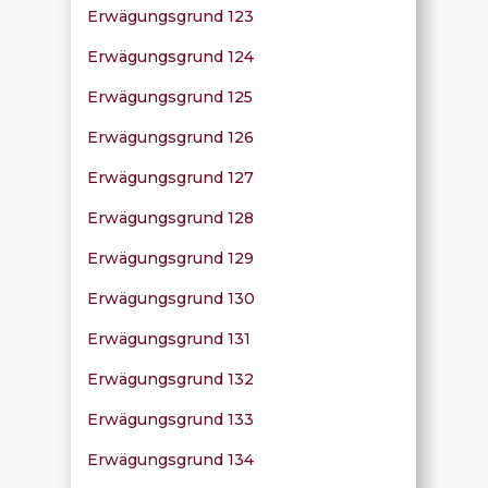
Erwägungsgrund 123
Erwägungsgrund 124
Erwägungsgrund 125
Erwägungsgrund 126
Erwägungsgrund 127
Erwägungsgrund 128
Erwägungsgrund 129
Erwägungsgrund 130
Erwägungsgrund 131
Erwägungsgrund 132
Erwägungsgrund 133
Erwägungsgrund 134