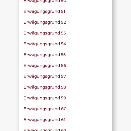
Erwägungsgrund 50
Erwägungsgrund 51
Erwägungsgrund 52
Erwägungsgrund 53
Erwägungsgrund 54
Erwägungsgrund 55
Erwägungsgrund 56
Erwägungsgrund 57
Erwägungsgrund 58
Erwägungsgrund 59
Erwägungsgrund 60
Erwägungsgrund 61
Erwägungsgrund 62