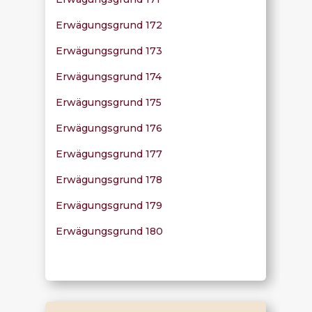
Erwägungsgrund 172
Erwägungsgrund 173
Erwägungsgrund 174
Erwägungsgrund 175
Erwägungsgrund 176
Erwägungsgrund 177
Erwägungsgrund 178
Erwägungsgrund 179
Erwägungsgrund 180