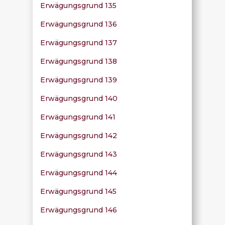
Erwägungsgrund 135
Erwägungsgrund 136
Erwägungsgrund 137
Erwägungsgrund 138
Erwägungsgrund 139
Erwägungsgrund 140
Erwägungsgrund 141
Erwägungsgrund 142
Erwägungsgrund 143
Erwägungsgrund 144
Erwägungsgrund 145
Erwägungsgrund 146