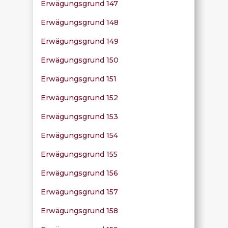
Erwägungsgrund 147
Erwägungsgrund 148
Erwägungsgrund 149
Erwägungsgrund 150
Erwägungsgrund 151
Erwägungsgrund 152
Erwägungsgrund 153
Erwägungsgrund 154
Erwägungsgrund 155
Erwägungsgrund 156
Erwägungsgrund 157
Erwägungsgrund 158