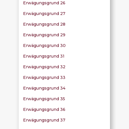
Erwägungsgrund 26
Erwägungsgrund 27
Erwägungsgrund 28
Erwägungsgrund 29
Erwägungsgrund 30
Erwägungsgrund 31
Erwägungsgrund 32
Erwägungsgrund 33
Erwägungsgrund 34
Erwägungsgrund 35
Erwägungsgrund 36
Erwägungsgrund 37