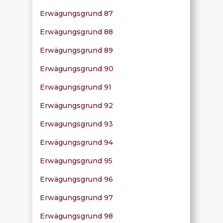
Erwägungsgrund 87
Erwägungsgrund 88
Erwägungsgrund 89
Erwägungsgrund 90
Erwägungsgrund 91
Erwägungsgrund 92
Erwägungsgrund 93
Erwägungsgrund 94
Erwägungsgrund 95
Erwägungsgrund 96
Erwägungsgrund 97
Erwägungsgrund 98