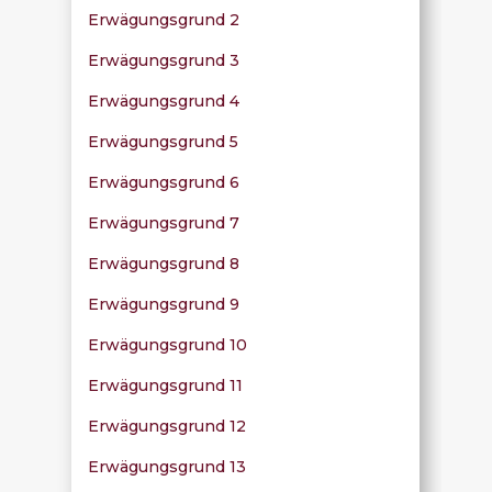
Erwägungsgrund 2
Erwägungsgrund 3
Erwägungsgrund 4
Erwägungsgrund 5
Erwägungsgrund 6
Erwägungsgrund 7
Erwägungsgrund 8
Erwägungsgrund 9
Erwägungsgrund 10
Erwägungsgrund 11
Erwägungsgrund 12
Erwägungsgrund 13