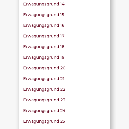
Erwägungsgrund 14
Erwägungsgrund 15
Erwägungsgrund 16
Erwägungsgrund 17
Erwägungsgrund 18
Erwägungsgrund 19
Erwägungsgrund 20
Erwägungsgrund 21
Erwägungsgrund 22
Erwägungsgrund 23
Erwägungsgrund 24
Erwägungsgrund 25