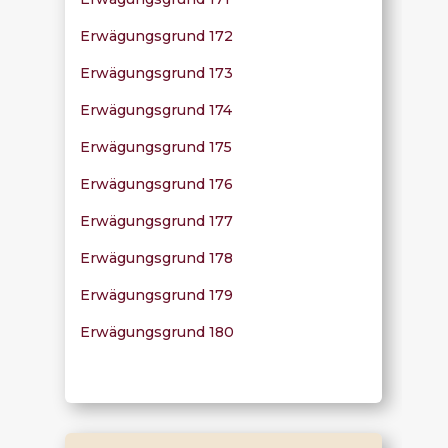
Erwägungsgrund 172
Erwägungsgrund 173
Erwägungsgrund 174
Erwägungsgrund 175
Erwägungsgrund 176
Erwägungsgrund 177
Erwägungsgrund 178
Erwägungsgrund 179
Erwägungsgrund 180