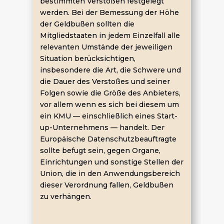
bestimmten Verstößen festgelegt
werden. Bei der Bemessung der Höhe
der Geldbußen sollten die
Mitgliedstaaten in jedem Einzelfall alle
relevanten Umstände der jeweiligen
Situation berücksichtigen,
insbesondere die Art, die Schwere und
die Dauer des Verstoßes und seiner
Folgen sowie die Größe des Anbieters,
vor allem wenn es sich bei diesem um
ein KMU — einschließlich eines Start-
up-Unternehmens — handelt. Der
Europäische Datenschutzbeauftragte
sollte befugt sein, gegen Organe,
Einrichtungen und sonstige Stellen der
Union, die in den Anwendungsbereich
dieser Verordnung fallen, Geldbußen
zu verhängen.