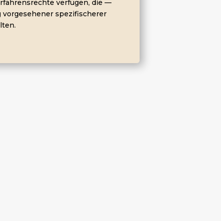
fahrensrechte verfügen, die —
 vorgesehener spezifischerer
lten.