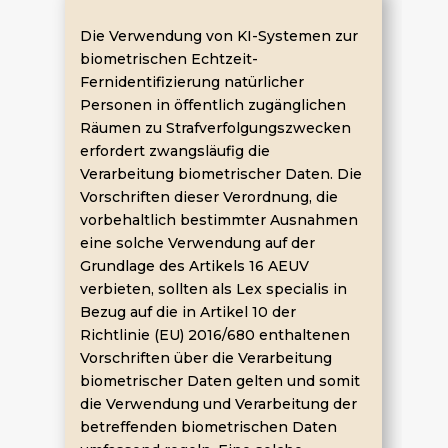
Die Verwendung von KI-Systemen zur
biometrischen Echtzeit-
Fernidentifizierung natürlicher
Personen in öffentlich zugänglichen
Räumen zu Strafverfolgungszwecken
erfordert zwangsläufig die
Verarbeitung biometrischer Daten. Die
Vorschriften dieser Verordnung, die
vorbehaltlich bestimmter Ausnahmen
eine solche Verwendung auf der
Grundlage des Artikels 16 AEUV
verbieten, sollten als Lex specialis in
Bezug auf die in Artikel 10 der
Richtlinie (EU) 2016/680 enthaltenen
Vorschriften über die Verarbeitung
biometrischer Daten gelten und somit
die Verwendung und Verarbeitung der
betreffenden biometrischen Daten