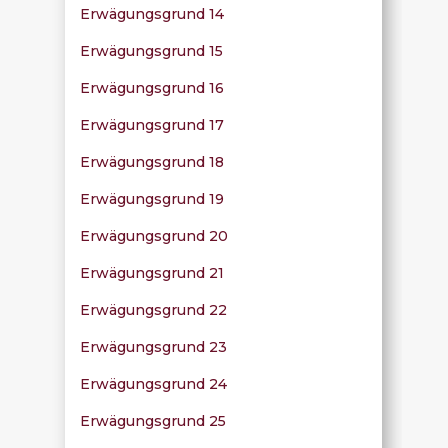
Erwägungsgrund 14
Erwägungsgrund 15
Erwägungsgrund 16
Erwägungsgrund 17
Erwägungsgrund 18
Erwägungsgrund 19
Erwägungsgrund 20
Erwägungsgrund 21
Erwägungsgrund 22
Erwägungsgrund 23
Erwägungsgrund 24
Erwägungsgrund 25