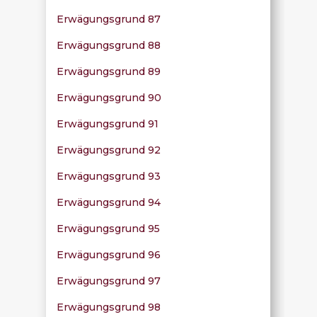
Erwägungsgrund 87
Erwägungsgrund 88
Erwägungsgrund 89
Erwägungsgrund 90
Erwägungsgrund 91
Erwägungsgrund 92
Erwägungsgrund 93
Erwägungsgrund 94
Erwägungsgrund 95
Erwägungsgrund 96
Erwägungsgrund 97
Erwägungsgrund 98