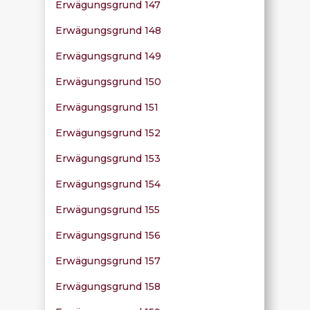
Erwägungsgrund 147
Erwägungsgrund 148
Erwägungsgrund 149
Erwägungsgrund 150
Erwägungsgrund 151
Erwägungsgrund 152
Erwägungsgrund 153
Erwägungsgrund 154
Erwägungsgrund 155
Erwägungsgrund 156
Erwägungsgrund 157
Erwägungsgrund 158