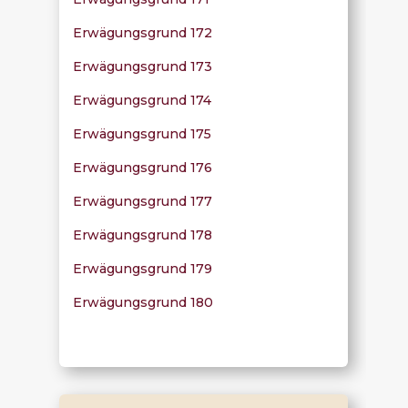
Erwägungsgrund 172
Erwägungsgrund 173
Erwägungsgrund 174
Erwägungsgrund 175
Erwägungsgrund 176
Erwägungsgrund 177
Erwägungsgrund 178
Erwägungsgrund 179
Erwägungsgrund 180