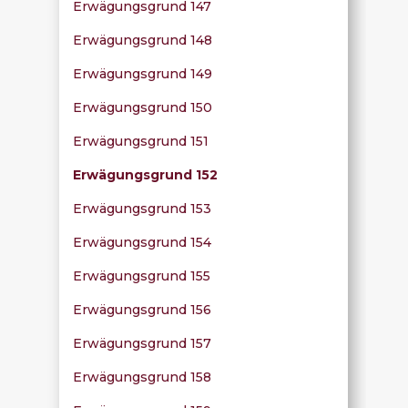
Erwägungsgrund 147
Erwägungsgrund 148
Erwägungsgrund 149
Erwägungsgrund 150
Erwägungsgrund 151
Erwägungsgrund 152
Erwägungsgrund 153
Erwägungsgrund 154
Erwägungsgrund 155
Erwägungsgrund 156
Erwägungsgrund 157
Erwägungsgrund 158