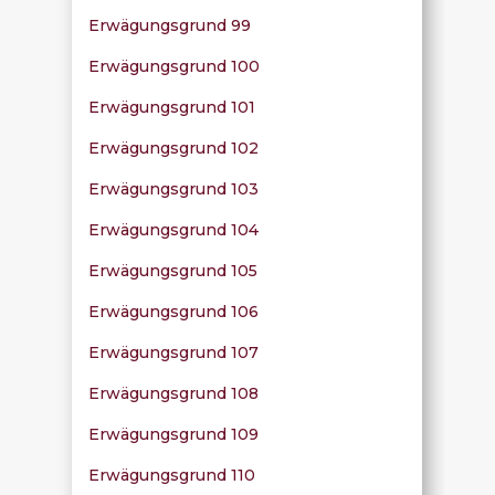
Erwägungsgrund 99
Erwägungsgrund 100
Erwägungsgrund 101
Erwägungsgrund 102
Erwägungsgrund 103
Erwägungsgrund 104
Erwägungsgrund 105
Erwägungsgrund 106
Erwägungsgrund 107
Erwägungsgrund 108
Erwägungsgrund 109
Erwägungsgrund 110