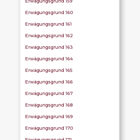
Erwägungsgrund 159
Erwägungsgrund 160
Erwägungsgrund 161
Erwägungsgrund 162
Erwägungsgrund 163
Erwägungsgrund 164
Erwägungsgrund 165
Erwägungsgrund 166
Erwägungsgrund 167
Erwägungsgrund 168
Erwägungsgrund 169
Erwägungsgrund 170
Erwägungsgrund 171