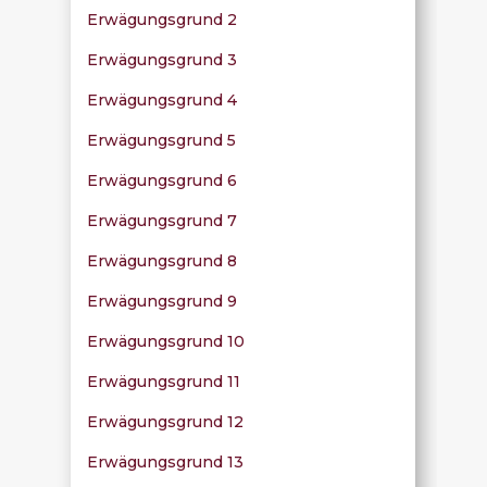
Erwägungsgrund 2
Erwägungsgrund 3
Erwägungsgrund 4
Erwägungsgrund 5
Erwägungsgrund 6
Erwägungsgrund 7
Erwägungsgrund 8
Erwägungsgrund 9
Erwägungsgrund 10
Erwägungsgrund 11
Erwägungsgrund 12
Erwägungsgrund 13