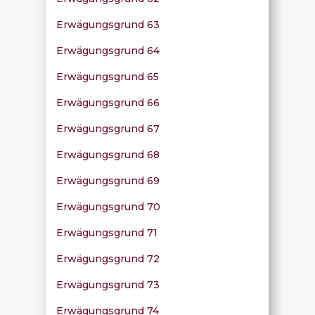
Erwägungsgrund 63
Erwägungsgrund 64
Erwägungsgrund 65
Erwägungsgrund 66
Erwägungsgrund 67
Erwägungsgrund 68
Erwägungsgrund 69
Erwägungsgrund 70
Erwägungsgrund 71
Erwägungsgrund 72
Erwägungsgrund 73
Erwägungsgrund 74