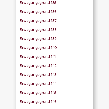
Erwägungsgrund 135
Erwägungsgrund 136
Erwägungsgrund 137
Erwägungsgrund 138
Erwägungsgrund 139
Erwägungsgrund 140
Erwägungsgrund 141
Erwägungsgrund 142
Erwägungsgrund 143
Erwägungsgrund 144
Erwägungsgrund 145
Erwägungsgrund 146