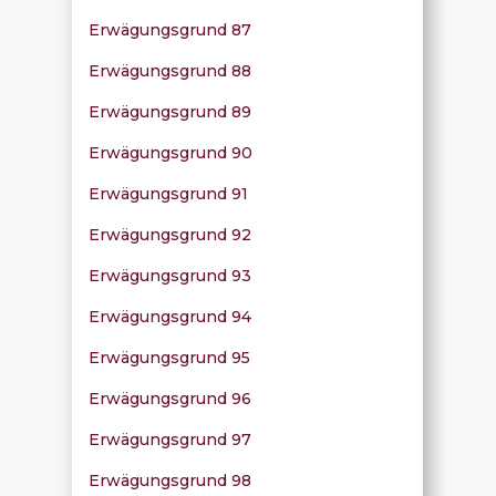
Erwägungsgrund 87
Erwägungsgrund 88
Erwägungsgrund 89
Erwägungsgrund 90
Erwägungsgrund 91
Erwägungsgrund 92
Erwägungsgrund 93
Erwägungsgrund 94
Erwägungsgrund 95
Erwägungsgrund 96
Erwägungsgrund 97
Erwägungsgrund 98