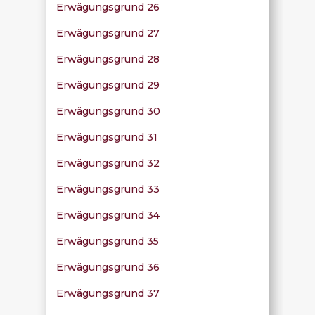
Erwägungsgrund 26
Erwägungsgrund 27
Erwägungsgrund 28
Erwägungsgrund 29
Erwägungsgrund 30
Erwägungsgrund 31
Erwägungsgrund 32
Erwägungsgrund 33
Erwägungsgrund 34
Erwägungsgrund 35
Erwägungsgrund 36
Erwägungsgrund 37