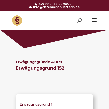
+49 99 21 88 22 9000
info@datenbeschuetzerin.de
Erwägungsgründe AI Act :
Erwägungsgrund 152
Erwägungsgrund 1