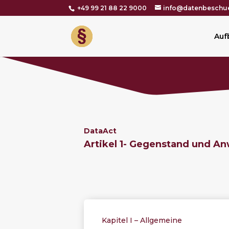
+49 99 21 88 22 9000
info@datenbeschue
Auf
DataAct
Artikel 1-
Gegenstand und An
Kapitel I – Allgemeine