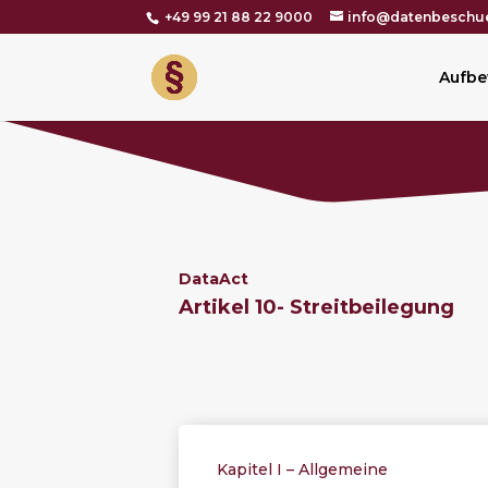
+49 99 21 88 22 9000
info@datenbeschue
Aufbe
DataAct
Artikel 10-
Streitbeilegung
Kapitel I – Allgemeine