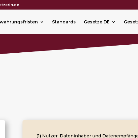
tzerin.de
wahrungsfristen
Standards
Gesetze DE
Geset
(1) Nutzer, Dateninhaber und Datenempfäng