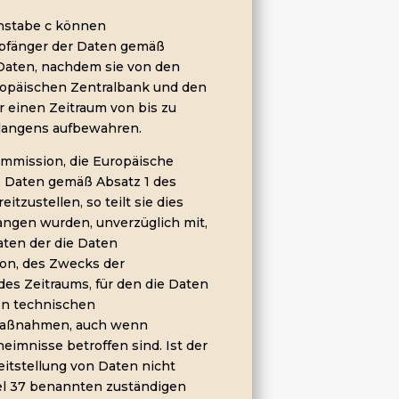
chstabe c können
mpfänger der Daten gemäß
n Daten, nachdem sie von den
uropäischen Zentralbank und den
r einen Zeitraum von bis zu
langens aufbewahren.
 Kommission, die Europäische
, Daten gemäß Absatz 1 des
itzustellen, so teilt sie dies
ngen wurden, unverzüglich mit,
aten der die Daten
on, des Zwecks der
des Zeitraums, für den die Daten
en technischen
Maßnahmen, auch wenn
mnisse betroffen sind. Ist der
itstellung von Daten nicht
kel 37 benannten zuständigen