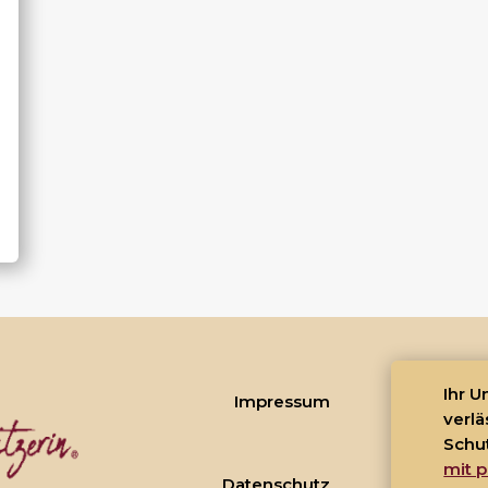
Ihr 
Impressum
verlä
Schu
mit p
Datenschutz