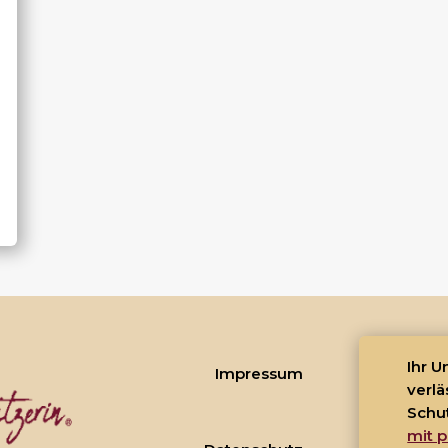
Ihr 
Impressum
verlä
Schu
mit p