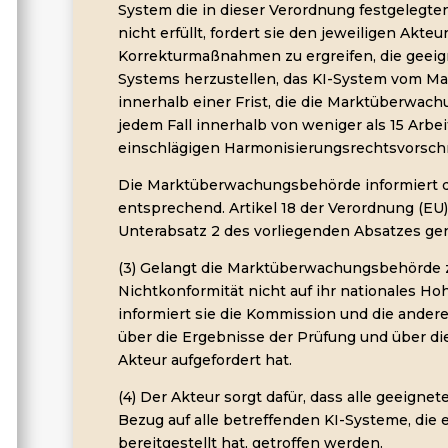
System die in dieser Verordnung festgelegte
nicht erfüllt, fordert sie den jeweiligen Akteur
Korrekturmaßnahmen zu ergreifen, die geeign
Systems herzustellen, das KI-System vom M
innerhalb einer Frist, die die Marktüberwac
jedem Fall innerhalb von weniger als 15 Arb
einschlägigen Harmonisierungsrechtsvorschr
Die Marktüberwachungsbehörde informiert die
entsprechend. Artikel 18 der Verordnung (EU) 
Unterabsatz 2 des vorliegenden Absatzes 
(3) Gelangt die Marktüberwachungsbehörde z
Nichtkonformität nicht auf ihr nationales Hoh
informiert sie die Kommission und die ander
über die Ergebnisse der Prüfung und über d
Akteur aufgefordert hat.
(4) Der Akteur sorgt dafür, dass alle geeig
Bezug auf alle betreffenden KI-Systeme, die
bereitgestellt hat, getroffen werden.