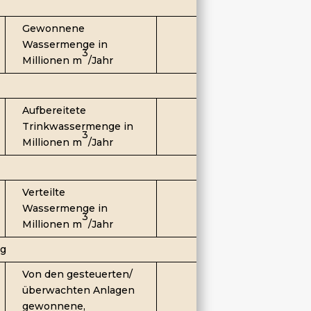
Gewonnene
22
Wassermenge in
3
Millionen m
/Jahr
Aufbereitete
22
Trinkwassermenge in
3
Millionen m
/Jahr
Verteilte
22
Wassermenge in
3
Millionen m
/Jahr
ng
Von den gesteuerten/
22
überwachten Anlagen
gewonnene,