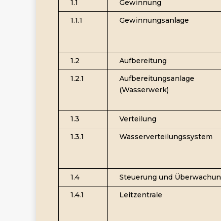
1.1
Gewinnung
1.1.1
Gewinnungsanlage
1.2
Aufbereitung
1.2.1
Aufbereitungsanlage
(Wasserwerk)
1.3
Verteilung
1.3.1
Wasserverteilungssystem
1.4
Steuerung und Überwachu
1.4.1
Leitzentrale