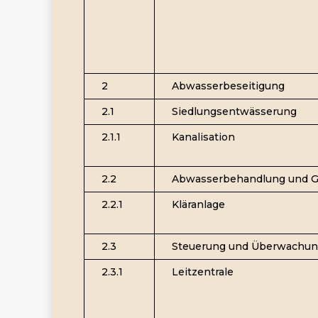
2
Abwasserbeseitigung
2.1
Siedlungsentwässerung
2.1.1
Kanalisation
2.2
Abwasserbehandlung und G
2.2.1
Kläranlage
2.3
Steuerung und Überwachu
2.3.1
Leitzentrale