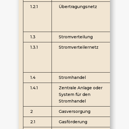
1.2.1
Übertragungsnetz
D
u
J
1.3
Stromverteilung
1.3.1
Stromverteilernetz
D
u
J
1.4
Stromhandel
1.4.1
Zentrale Anlage oder
System für den
Stromhandel
i
2
Gasversorgung
2.1
Gasförderung