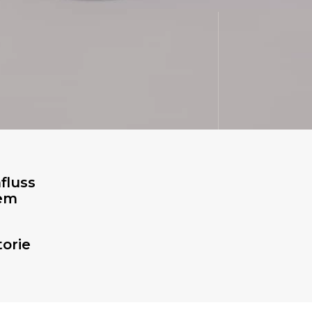
fluss
rem
orie