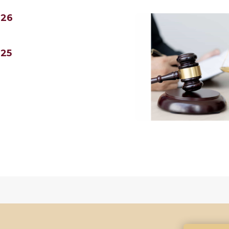
026
025