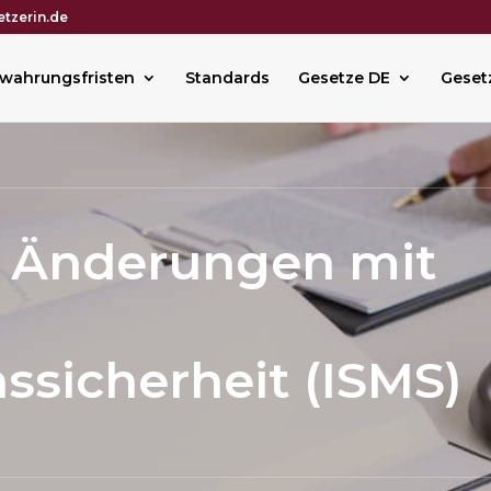
tzerin.de
wahrungsfristen
Standards
Gesetze DE
Geset
e Änderungen mit
ssicherheit (ISMS)