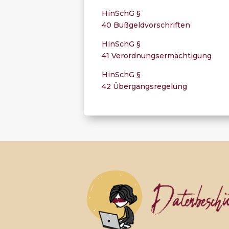
HinSchG §
40 Bußgeldvorschriften
HinSchG §
41 Verordnungsermächtigung
HinSchG §
42 Übergangs
regelung